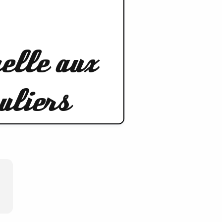
uelle aux
uliers