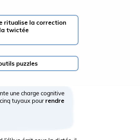
Je ritualise la correction
la twictée
outils puzzles
ente une charge cognitive
 cinq tuyaux pour
rendre
s