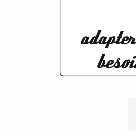
adapter 
besoi