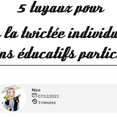
5 tuyaux pour
la twictée individ
ns éducatifs partic
Nico
07/12/2021
3
minutes