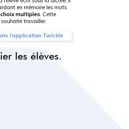
’élève écrit sous la dictée, il
 gardant en mémoire les mots
 choix multiples
. Cette
souhaite travailler.
ns l’application Twictée
ier les élèves.