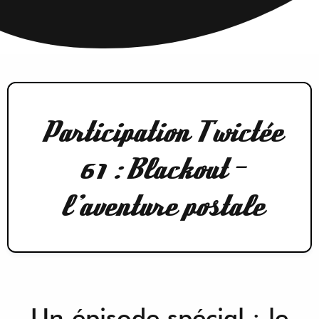
Participation Twictée
61 : Blackout –
l’aventure postale
Un épisode spécial : le