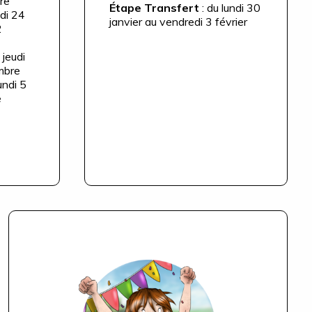
bre
Étape Transfert
: du lundi 30
udi 24
janvier au vendredi 3 février
2
 jeudi
embre
undi 5
e