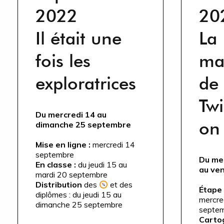
2022
20
Il était une
La
fois les
ma
exploratrices
de
Tw
Du mercredi 14 au
on
dimanche 25 septembre
Mise en ligne :
mercredi 14
septembre
Du me
En classe :
du jeudi 15 au
au ve
mardi 20 septembre
Distribution
des
et des
Étape 
diplômes : du jeudi 15 au
mercre
dimanche 25 septembre
septe
Carto