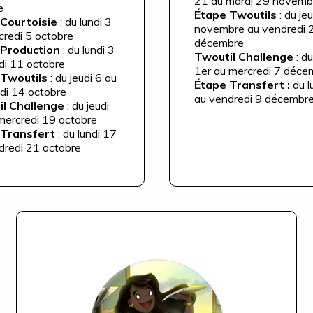
21 au mardi 29 novem
e
Étape Twoutils
: du je
Courtoisie
: du lundi 3
novembre au vendredi 
credi 5 octobre
décembre
 Production
: du lundi 3
Twoutil Challenge
: du
di 11 octobre
1er au mercredi 7 déc
 Twoutils
: du jeudi 6 au
Étape Transfert :
du l
di 14 octobre
au vendredi 9 décembr
il Challenge
: du jeudi
mercredi 19 octobre
 Transfert
: du lundi 17
dredi 21 octobre