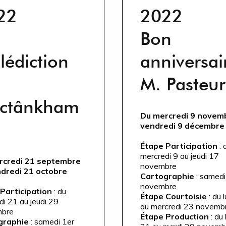
22
2022
Bon
lédiction
anniversai
M. Pasteur
ictânkham
Du mercredi 9 novem
vendredi 9 décembre
Étape Participation
: 
mercredi 9 au jeudi 17
rcredi 21 septembre
novembre
ndredi 21 octobre
Cartographie
: samedi
novembre
Participation
: du
Étape Courtoisie
: du 
di 21 au jeudi 29
au mercredi 23 novemb
mbre
Étape Production
: du 
graphie
: samedi 1er