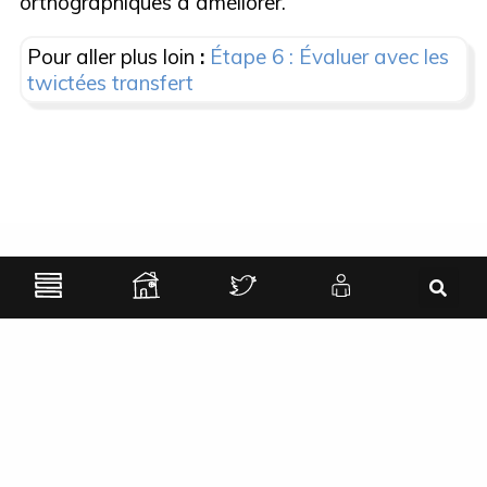
orthographiques à améliorer.
Pour aller plus loin
:
Étape 6 : Évaluer avec les
twictées transfert
Vous avez un doute, des interrogations
?
N’hésitez pas à contacter les Plombiers par message
privé sur Mastodon :
mastodon.twictee.org/@twictee
ou par mail :
association@twictee.org