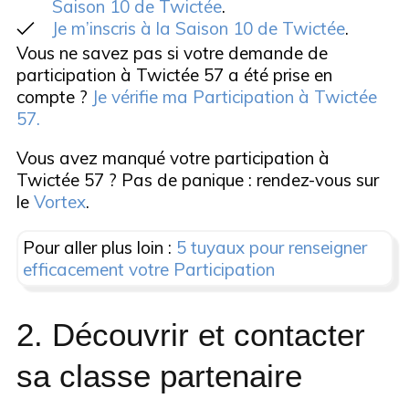
Saison 10 de Twictée
.
#ClasseGram :
1 : La Malédiction de la momie, Bayard
Je m’inscris à la Saison 10 de Twictée
.
#AccordGN :
Jeunesse, 2010
Vous ne savez pas si votre demande de
AccordGN
participation à Twictée 57 a été prise en
Balise à l’honneur Twoutil Challenge
ClasseGram
compte ?
Je vérifie ma Participation à Twictée
:
Conjugaison
57.
Étymo
Vous avez manqué votre participation à
Balise à l’honneur Twoutil Challenge
Twictée 57 ? Pas de panique : rendez-vous sur
:
le
Vortex
.
Pour aller plus loin :
5 tuyaux pour renseigner
efficacement votre Participation
2. Découvrir et contacter
sa classe partenaire