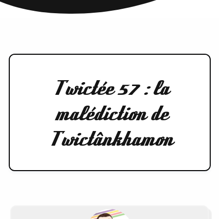
Twictée 57 : la
malédiction de
Twictânkhamon