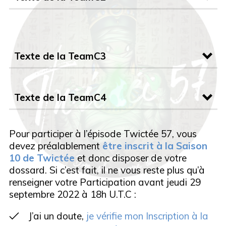
S
riv
il y a
m
.
D’après Rob Lloyd Jones, Explore l’Egypte
L
! D
Texte de la TeamC3
ancienne, Usborne, 2021
N
il y a
om
L
ent
s
Balises de l’épisode :
.
Texte de la TeamC4
#GraphieSon :
D’après Rob Lloyd Jones, Explore l’Egypte
a
s
#Majuscule :
ancienne, Usborne, 2021
s
est
son
#Segmentation :
Pour participer à l’épisode Twictée 57, vous
et ses
x
s
s
#GraphieSon :
devez préalablement
être inscrit à la Saison
Balise à l’honneur Twoutil Challenge
#Majuscule :
10 de Twictée
et donc disposer de votre
:
#Segmentation :
dossard. Si c’est fait, il ne vous reste plus qu’à
D’après Robert Lawrence Stine (traduction
#Ponctuation :
renseigner votre Participation avant jeudi 29
Jean-Baptiste Médina), Chair de poule, tome
#Conjugaison :
septembre 2022 à 18h U.T.C :
1 : La Malédiction de la momie, Bayard
D’après Robert Lawrence Stine (traduction
Jeunesse, 2010
Balise à l’honneur Twoutil Challenge
J’ai un doute,
je vérifie mon Inscription à la
Jean-Baptiste Médina), Chair de poule, tome
: