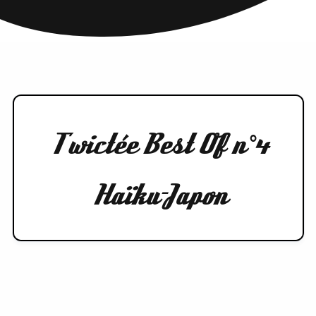
Twictée Best Of n°4
Haïku-Japon