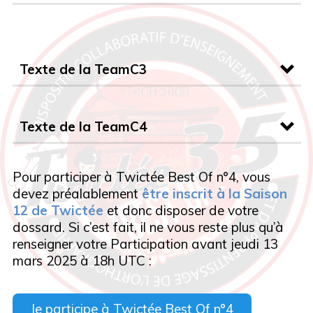
U
t
an
s
s
s
s !
c
s
ont
d
Texte de la TeamC3
s
nt
s
Balises de l’épisode :
s
U
e
s
t
Texte de la TeamC4
s
an
s
s
venait
s
s
s
Balises de l’épisode :
passer
se
Pour participer à Twictée Best Of n°4, vous
tombaient
s
s
devez préalablement
être inscrit à la Saison
flétries ont succombé
hiver
installer
12 de Twictée
et donc disposer de votre
escorte
dossard. Si c’est fait, il ne vous reste plus qu’à
figées sont vaincues
renseigner votre Participation avant jeudi 13
pâles semblent endormis
Balises de l’épisode :
mars 2025 à 18h UTC :
Balises de l’épisode :
Je participe à Twictée Best Of n°4