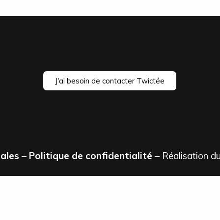
J'ai besoin de contacter Twictée
ales
–
Politique de confidentialité
–
Réalisation du