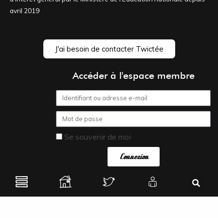
avril 2019
J'ai besoin de contacter Twictée
Accéder à l'espace membre
Se souvenir de moi
Connexion
Mot de passe perdu ?
Mentions légales
–
Politique de confidentialité
–
Réalisation du site
lgcms.fr