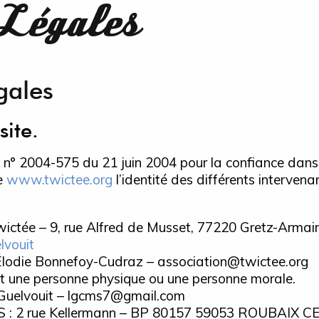
Légales
gales
site.
loi n° 2004-575 du 21 juin 2004 pour la confiance dans
te
www.twictee.org
l’identité des différents interven
ictée – 9, rue Alfred de Musset, 77220 Gretz-Armainv
lvouit
Élodie Bonnefoy-Cudraz – association@twictee.org
st une personne physique ou une personne morale.
 Guelvouit – lgcms7@gmail.com
 : 2 rue Kellermann – BP 80157 59053 ROUBAIX C