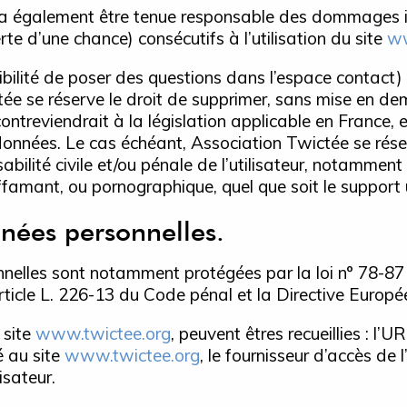
a également être tenue responsable des dommages in
e d’une chance) consécutifs à l’utilisation du site
ww
ibilité de poser des questions dans l’espace contact) 
ctée se réserve le droit de supprimer, sans mise en de
treviendrait à la législation applicable en France, e
 données. Le cas échéant, Association Twictée se rése
abilité civile et/ou pénale de l’utilisateur, notamme
diffamant, ou pornographique, quel que soit le support 
nées personnelles.
nelles sont notamment protégées par la loi n° 78-87 d
rticle L. 226-13 du Code pénal et la Directive Europ
 site
www.twictee.org
, peuvent êtres recueillies : l’U
é au site
www.twictee.org
, le fournisseur d’accès de l
lisateur.