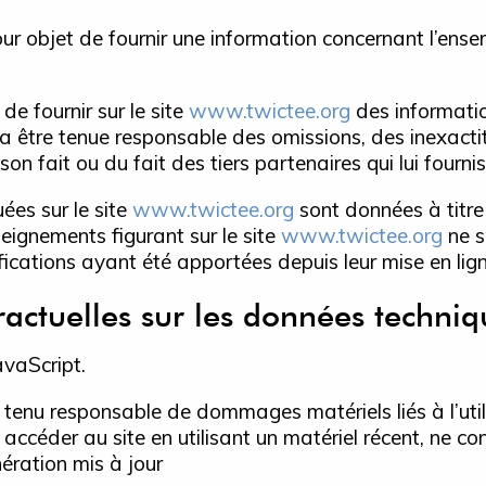
ur objet de fournir une information concernant l’ense
de fournir sur le site
www.twictee.org
des informatio
urra être tenue responsable des omissions, des inexact
 son fait ou du fait des tiers partenaires qui lui fourn
ées sur le site
www.twictee.org
sont données à titre 
nseignements figurant sur le site
www.twictee.org
ne s
cations ayant été apportées depuis leur mise en lign
ractuelles sur les données techniq
JavaScript.
e tenu responsable de dommages matériels liés à l’utili
 à accéder au site en utilisant un matériel récent, ne c
ération mis à jour